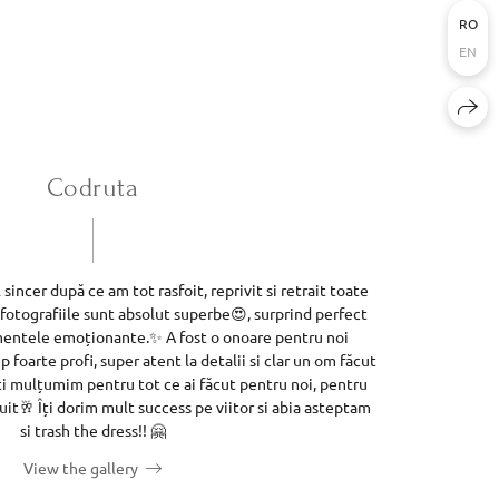
RO
EN
Codruta
incer după ce am tot rasfoit, reprivit si retrait toate
fotografiile sunt absolut superbe😍, surprind perfect
entele emoționante.✨️ A fost o onoare pentru noi
ip foarte profi, super atent la detalii si clar un om făcut
ti mulțumim pentru tot ce ai făcut pentru noi, pentru
it🥂 Îți dorim mult success pe viitor si abia asteptam
si trash the dress!! 🤗
View the gallery