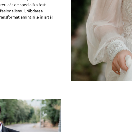
eu cât de specială a fost
fesionalismul, răbdarea
transformat amintirile în artă!