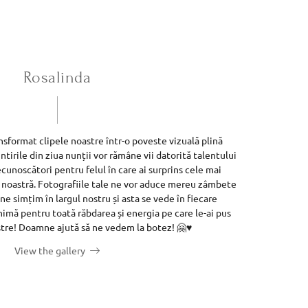
Rosalinda
nsformat clipele noastre într-o poveste vizuală plină
tirile din ziua nunții vor rămâne vii datorită talentului
ecunoscători pentru felul în care ai surprins cele mai
noastră. Fotografiile tale ne vor aduce mereu zâmbete
ne simțim în largul nostru și asta se vede în fiecare
imă pentru toată răbdarea și energia pe care le-ai pus
stre! Doamne ajută să ne vedem la botez! 🤗♥️
View the gallery