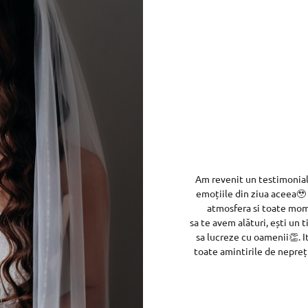
Am revenit un testimonial s
emoțiile din ziua aceea🥹 
atmosfera si toate mom
sa te avem alături, ești un t
sa lucreze cu oamenii👏. I
toate amintirile de neprețu