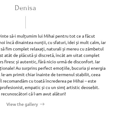
Denisa
inte să-i mulțumim lui Mihai pentru tot ce a făcut
oi încă dinaintea nunții, cu sfaturi, idei și mult calm, iar
 să fim complet relaxați, naturali și mereu cu zâmbetul
st atât de plăcută și discretă, încât am uitat complet
 firesc și autentic, fără nicio urmă de disconfort. Iar
onale! Au surprins perfect emoțiile, bucuria și energia
, le-am primit chiar înainte de termenul stabilit, ceea
Îl recomandăm cu toată încrederea pe Mihai – este
profesionist, empatic și cu un simț artistic deosebit.
recunoscători că l-am avut alături!
View the gallery