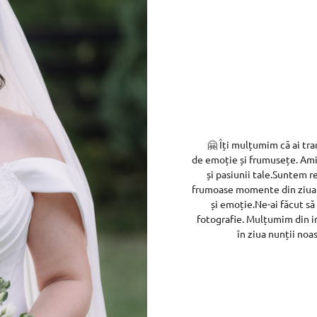
🤗 Îți mulțumim că ai tra
de emoție și frumusețe. Amin
și pasiunii tale.Suntem r
frumoase momente din ziua 
și emoție.Ne-ai făcut să 
fotografie. Mulțumim din in
în ziua nunții noa