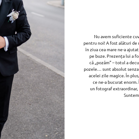
Nu avem suficiente cuv
pentru noi! A fost alături de n
în ziua cea mare ne-a ajutat
pe buze. Prezența lui a fo
că „pozăm” – totul a decurs
pozele… sunt absolut senzați
acelei zile magice. În plus
ce ne-a bucurat enorm. 
un fotograf extraordinar, 
Suntem 