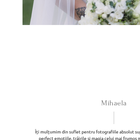
Mihaela
Îți mulțumim din suflet pentru fotografiile absolut sup
perfect emoțiile, trăirile și magia celui mai frumos