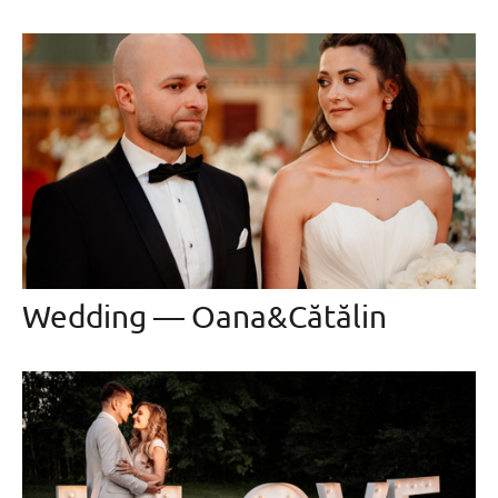
Wedding — Oana&Cătălin