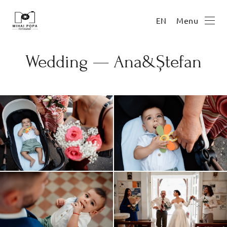
Menu
EN
Wedding — Ana&Ștefan