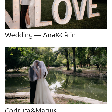
Wedding — Ana&Călin
Codruța&Marius