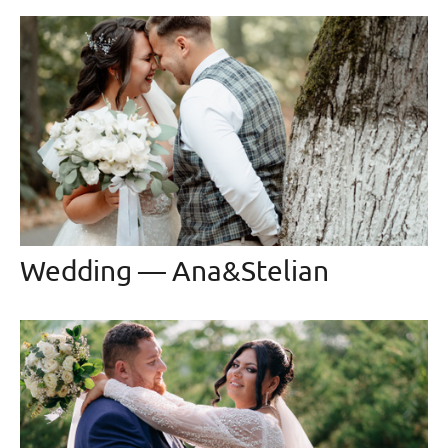
Wedding — Ana&Stelian