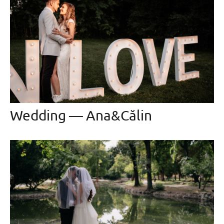
Wedding — Ana&Călin