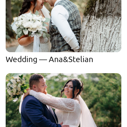
Wedding — Ana&Stelian