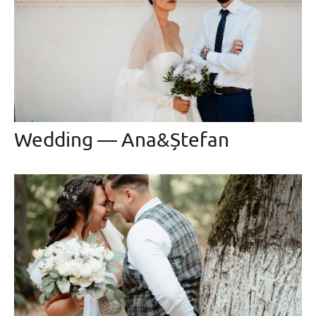
Wedding — Ana&Ștefan