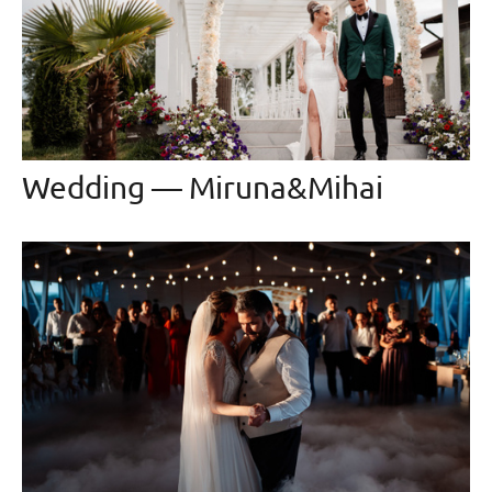
Wedding — Miruna&Mihai