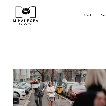
Acasă
Des