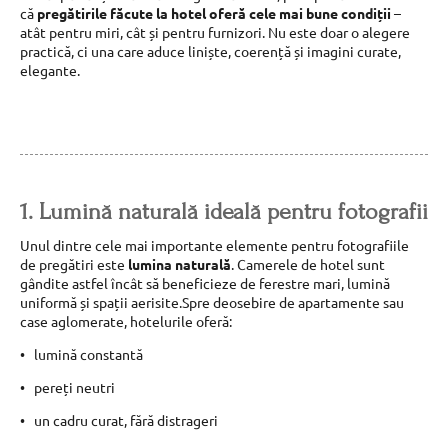
că
pregătirile făcute la hotel oferă cele mai bune condiții
–
atât pentru miri, cât și pentru furnizori. Nu este doar o alegere
practică, ci una care aduce liniște, coerență și imagini curate,
elegante.
1. Lumină naturală ideală pentru fotografii
Unul dintre cele mai importante elemente pentru fotografiile
de pregătiri este
lumina naturală
. Camerele de hotel sunt
gândite astfel încât să beneficieze de ferestre mari, lumină
uniformă și spații aerisite.Spre deosebire de apartamente sau
case aglomerate, hotelurile oferă:
lumină constantă
pereți neutri
un cadru curat, fără distrageri