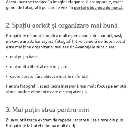
Acest lucru se traduce în imagini elegante și atemporale, exact
genul de fotografii pe care le vezi în
portofoliul meu de nuntă
.
2. Spațiu aerisit și organizare mai bună
Pregătirile de nuntă implică multe persoane: miri, părinți, nași,
make-up artist, hairstylist, fotograf. Într-o cameră de hotel, totul
este mai bine organizat și mai aerisit.Avantajele sunt clare:
mai puțin haos
mai multă libertate de mișcare
cadre curate, fără obiecte inutile în fundal
Pentru fotografii, acest lucru înseamnă mai mult focus pe emoții
și mai puține elemente care distrag atenția.
3. Mai puțin stres pentru miri
Ziua nunții trece extrem de repede, iar stresul se simte din plin.
Pregătirile la hotel elimină multe griji: