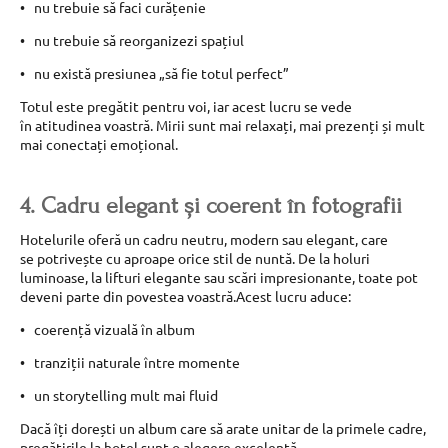
nu trebuie să faci curățenie
nu trebuie să reorganizezi spațiul
nu există presiunea „să fie totul perfect”
Totul este pregătit pentru voi, iar acest lucru se vede
în atitudinea voastră. Mirii sunt mai relaxați, mai prezenți și mult
mai conectați emoțional.
4. Cadru elegant și coerent în fotografii
Hotelurile oferă un cadru neutru, modern sau elegant, care
se potrivește cu aproape orice stil de nuntă. De la holuri
luminoase, la lifturi elegante sau scări impresionante, toate pot
deveni parte din povestea voastră.Acest lucru aduce:
coerență vizuală în album
tranziții naturale între momente
un storytelling mult mai fluid
Dacă îți dorești un album care să arate unitar de la primele cadre,
pregătirile la hotel sunt o alegere excelentă.