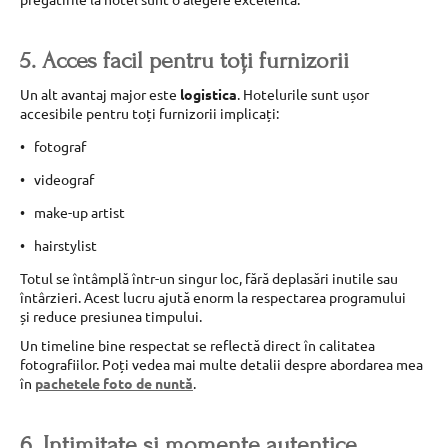
5. Acces facil pentru toți furnizorii
Un alt avantaj major este
logistica
. Hotelurile sunt ușor
accesibile pentru toți furnizorii implicați:
fotograf
videograf
make-up artist
hairstylist
Totul se întâmplă într-un singur loc, fără deplasări inutile sau
întârzieri. Acest lucru ajută enorm la respectarea programului
și reduce presiunea timpului.
Un timeline bine respectat se reflectă direct în calitatea
fotografiilor. Poți vedea mai multe detalii despre abordarea mea
în
pachetele foto de nuntă
.
6. Intimitate și momente autentice