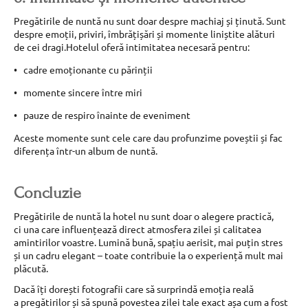
Pregătirile de nuntă nu sunt doar despre machiaj și ținută. Sunt
despre emoții, priviri, îmbrățișări și momente liniștite alături
de cei dragi.Hotelul oferă intimitatea necesară pentru:
cadre emoționante cu părinții
momente sincere între miri
pauze de respiro înainte de eveniment
Aceste momente sunt cele care dau profunzime poveștii și fac
diferența într-un album de nuntă.
Concluzie
Pregătirile de nuntă la hotel nu sunt doar o alegere practică,
ci una care influențează direct atmosfera zilei și calitatea
amintirilor voastre. Lumină bună, spațiu aerisit, mai puțin stres
și un cadru elegant – toate contribuie la o experiență mult mai
plăcută.
Dacă îți dorești fotografii care să surprindă emoția reală
a pregătirilor și să spună povestea zilei tale exact așa cum a fost