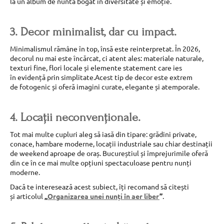
la un album de nuntă bogat în diversitate și emoție.
3. Decor minimalist, dar cu impact.
Minimalismul rămâne în top, însă este reinterpretat. În 2026,
decorul nu mai este încărcat, ci atent ales: materiale naturale,
texturi fine, flori locale și elemente statement care ies
în evidență prin simplitate.Acest tip de decor este extrem
de fotogenic și oferă imagini curate, elegante și atemporale.
4. Locații neconvenționale.
Tot mai multe cupluri aleg să iasă din tipare: grădini private,
conace, hambare moderne, locații industriale sau chiar destinații
de weekend aproape de oraș. Bucureștiul și împrejurimile oferă
din ce în ce mai multe opțiuni spectaculoase pentru nunți
moderne.
Dacă te interesează acest subiect, îți recomand să citești
și articolul
„
Organizarea unei nunți în aer liber
”
.