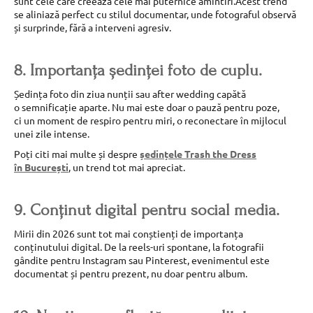
sunt cele care creează cele mai puternice amintiri.Acest trend
se aliniază perfect cu stilul documentar, unde fotograful observă
și surprinde, fără a interveni agresiv.
8. Importanța ședinței foto de cuplu.
Ședința foto din ziua nunții sau after wedding capătă
o semnificație aparte. Nu mai este doar o pauză pentru poze,
ci un moment de respiro pentru miri, o reconectare în mijlocul
unei zile intense.
Poți citi mai multe și despre
ședințele Trash the Dress
în București
, un trend tot mai apreciat.
9. Conținut digital pentru social media.
Mirii din 2026 sunt tot mai conștienți de importanța
conținutului digital. De la reels-uri spontane, la fotografii
gândite pentru Instagram sau Pinterest, evenimentul este
documentat și pentru prezent, nu doar pentru album.