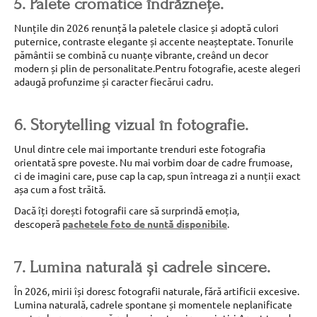
5. Palete cromatice îndrăznețe.
Nunțile din 2026 renunță la paletele clasice și adoptă culori
puternice, contraste elegante și accente neașteptate. Tonurile
pământii se combină cu nuanțe vibrante, creând un decor
modern și plin de personalitate.Pentru fotografie, aceste alegeri
adaugă profunzime și caracter fiecărui cadru.
6. Storytelling vizual în fotografie.
Unul dintre cele mai importante trenduri este fotografia
orientată spre poveste. Nu mai vorbim doar de cadre frumoase,
ci de imagini care, puse cap la cap, spun întreaga zi a nunții exact
așa cum a fost trăită.
Dacă îți dorești fotografii care să surprindă emoția,
descoperă
pachetele foto de nuntă disponibile
.
7. Lumina naturală și cadrele sincere.
În 2026, mirii își doresc fotografii naturale, fără artificii excesive.
Lumina naturală, cadrele spontane și momentele neplanificate