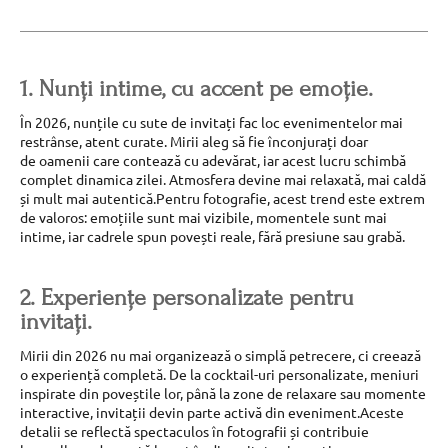
1. Nunți intime, cu accent pe emoție.
În 2026, nunțile cu sute de invitați fac loc evenimentelor mai
restrânse, atent curate. Mirii aleg să fie înconjurați doar
de oamenii care contează cu adevărat, iar acest lucru schimbă
complet dinamica zilei. Atmosfera devine mai relaxată, mai caldă
și mult mai autentică.Pentru fotografie, acest trend este extrem
de valoros: emoțiile sunt mai vizibile, momentele sunt mai
intime, iar cadrele spun povești reale, fără presiune sau grabă.
2. Experiențe personalizate pentru
invitați.
Mirii din 2026 nu mai organizează o simplă petrecere, ci creează
o experiență completă. De la cocktail-uri personalizate, meniuri
inspirate din poveștile lor, până la zone de relaxare sau momente
interactive, invitații devin parte activă din eveniment.Aceste
detalii se reflectă spectaculos în fotografii și contribuie